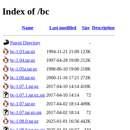
Index of /bc
Name
Last modified
Size
Description
Parent Directory
-
bc-1.03.tar.gz
1994-11-21 21:00
123K
bc-1.04.tar.gz
1997-04-28 19:00
212K
bc-1.05a.tar.gz
1998-06-10 19:00
218K
bc-1.06.tar.gz
2000-11-16 17:21
272K
bc-1.07.1.tar.gz
2017-04-10 14:14
410K
bc-1.07.1.tar.gz.sig
2017-04-10 14:14
72
bc-1.07.tar.gz
2017-04-02 18:14
409K
bc-1.07.tar.gz.sig
2017-04-02 18:14
72
bc-1.08.0.tar.gz
2025-01-01 16:56
442K
bc-1.08.0.tar.gz.sig
2025-01-01 16:57
310